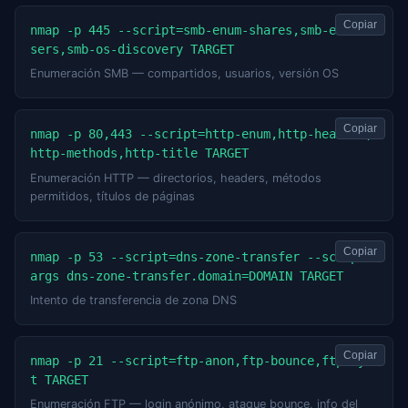
Copiar
nmap -p 445 --script=smb-enum-shares,smb-enum-u
sers,smb-os-discovery TARGET
Enumeración SMB — compartidos, usuarios, versión OS
Copiar
nmap -p 80,443 --script=http-enum,http-headers,
http-methods,http-title TARGET
Enumeración HTTP — directorios, headers, métodos
permitidos, títulos de páginas
Copiar
nmap -p 53 --script=dns-zone-transfer --script-
args dns-zone-transfer.domain=DOMAIN TARGET
Intento de transferencia de zona DNS
Copiar
nmap -p 21 --script=ftp-anon,ftp-bounce,ftp-sys
t TARGET
Enumeración FTP — login anónimo, ataque bounce, info del