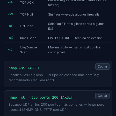
Mapear reglas de firewall (filtrado vs no-
-sA
TCP ACK
filtrado)
-sN
TCP Null
Sin flags — evade algunos firewalls
Solo flag FIN — sigiloso contra algunos
-sF
FIN Scan
IDS
-sX
Xmas Scan
FIN+PSH+URG — técnica de evasión
Idle/Zombie
Máxima sigilo — usa un host zombie
-sI
Scan
como proxy
Copiar
nmap -sS TARGET
Escaneo SYN sigiloso — el tipo de escaneo más común y
recomendado (requiere root)
Copiar
nmap -sU --top-ports 200 TARGET
Escaneo UDP en los 200 puertos más comunes — lento pero
esencial (SNMP, DNS, TFTP son UDP)