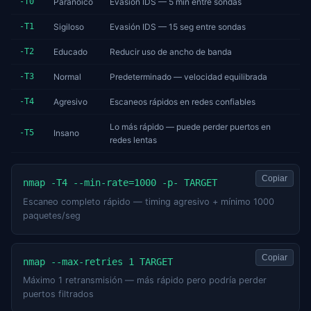
-T0
Paranoico
Evasión IDS — 5 min entre sondas
-T1
Sigiloso
Evasión IDS — 15 seg entre sondas
-T2
Educado
Reducir uso de ancho de banda
-T3
Normal
Predeterminado — velocidad equilibrada
-T4
Agresivo
Escaneos rápidos en redes confiables
Lo más rápido — puede perder puertos en
-T5
Insano
redes lentas
Copiar
nmap -T4 --min-rate=1000 -p- TARGET
Escaneo completo rápido — timing agresivo + mínimo 1000
paquetes/seg
Copiar
nmap --max-retries 1 TARGET
Máximo 1 retransmisión — más rápido pero podría perder
puertos filtrados