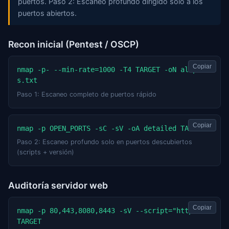
puertos. Paso 2: Escaneo profundo dirigido solo a los
puertos abiertos.
Recon inicial (Pentest / OSCP)
Copiar
nmap -p- --min-rate=1000 -T4 TARGET -oN allport
s.txt
Paso 1: Escaneo completo de puertos rápido
Copiar
nmap -p OPEN_PORTS -sC -sV -oA detailed TARGET
Paso 2: Escaneo profundo solo en puertos descubiertos
(scripts + versión)
Auditoría servidor web
Copiar
nmap -p 80,443,8080,8443 -sV --script="http-*" 
TARGET