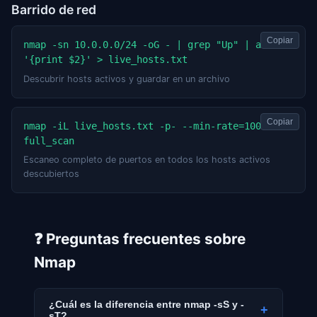
Barrido de red
Copiar
nmap -sn 10.0.0.0/24 -oG - | grep "Up" | awk 
'{print $2}' > live_hosts.txt
Descubrir hosts activos y guardar en un archivo
Copiar
nmap -iL live_hosts.txt -p- --min-rate=1000 -oA 
full_scan
Escaneo completo de puertos en todos los hosts activos
descubiertos
❓ Preguntas frecuentes sobre
Nmap
¿Cuál es la diferencia entre nmap -sS y -
+
sT?