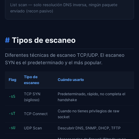
List scan — solo resolución DNS inversa, ningún paquete
enviado (recon pasivo)
#
Tipos de escaneo
Diferentes técnicas de escaneo TCP/UDP. El escaneo
SYN es el predeterminado y el más popular.
Tipo de
Flag
Cuándo usarlo
escaneo
TCP SYN
Predeterminado, rápido, no completa el
-sS
(sigiloso)
handshake
Cuando no tienes privilegios de raw
-sT
TCP Connect
socket
-sU
UDP Scan
Descubrir DNS, SNMP, DHCP, TFTP