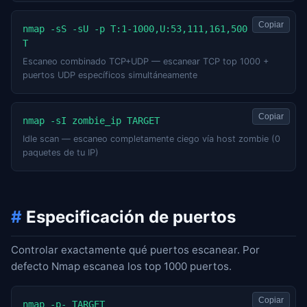
Copiar
nmap -sS -sU -p T:1-1000,U:53,111,161,500 TARGE
T
Escaneo combinado TCP+UDP — escanear TCP top 1000 +
puertos UDP específicos simultáneamente
Copiar
nmap -sI zombie_ip TARGET
Idle scan — escaneo completamente ciego vía host zombie (0
paquetes de tu IP)
#
Especificación de puertos
Controlar exactamente qué puertos escanear. Por
defecto Nmap escanea los top 1000 puertos.
Copiar
nmap -p- TARGET