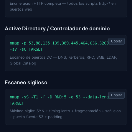
Enumeración HTTP completa — todos los scripts http-* en
puertos web
Active Directory / Controlador de dominio
Copiar
nmap -p 53,88,135,139,389,445,464,636,3268,3269 
-sV -sC TARGET
Escaneo de puertos DC — DNS, Kerberos, RPC, SMB, LDAP,
Global Catalog
Escaneo sigiloso
Copiar
nmap -sS -T1 -f -D RND:5 -g 53 --data-length 25 
TARGET
Máximo sigilo: SYN + timing lento + fragmentación + señuelos
+ puerto fuente 53 + padding