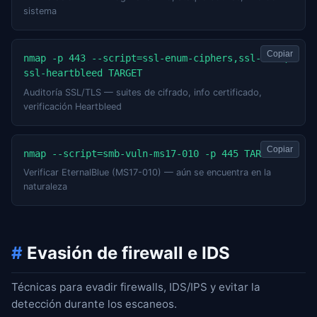
sistema
Copiar
nmap -p 443 --script=ssl-enum-ciphers,ssl-cert,
ssl-heartbleed TARGET
Auditoría SSL/TLS — suites de cifrado, info certificado,
verificación Heartbleed
Copiar
nmap --script=smb-vuln-ms17-010 -p 445 TARGET
Verificar EternalBlue (MS17-010) — aún se encuentra en la
naturaleza
#
Evasión de firewall e IDS
Técnicas para evadir firewalls, IDS/IPS y evitar la
detección durante los escaneos.